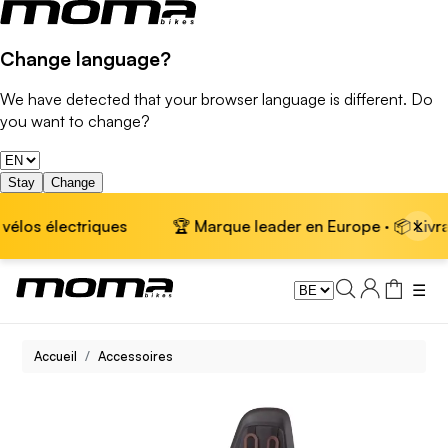
Change language?
We have detected that your browser language is different. Do
you want to change?
Stay
Change
×
os électriques
🏆 Marque leader en Europe · 📦 Livraison
☰
Accueil
Accessoires