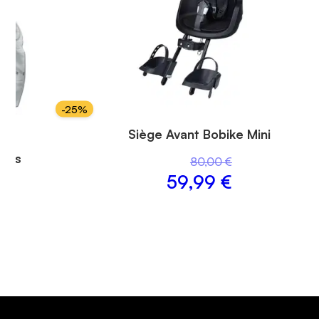
-
25
%
Siège Avant Bobike Mini
élos
80,00 €
59,99 €