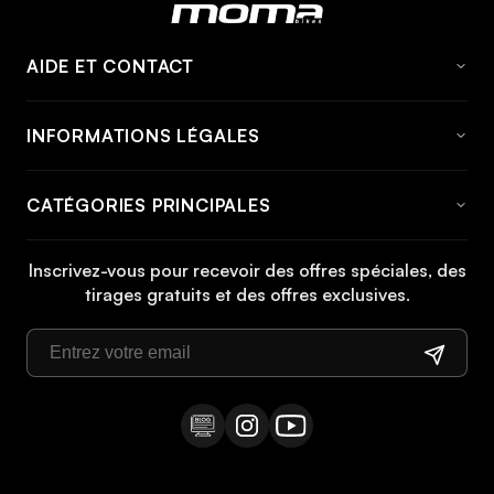
AIDE ET CONTACT
FAQ
INFORMATIONS LÉGALES
À propos de momabikes
Avis Juridique
Contact
CATÉGORIES PRINCIPALES
Conditions générales
Informations et tarifs d'expédition
Vélo
Politique de cookies
Informations de retour
Inscrivez-vous pour recevoir des offres spéciales, des
Vélo VTT
tirages gratuits et des offres exclusives.
Politique de confidentialité
Manuels
Vélo de ville
Droit de rétractation
Vélo pliant
Vélo trekking
Vélo enfant
Vélo électrique