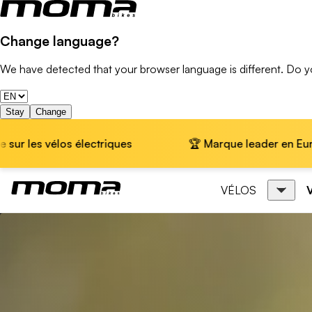
Change language?
We have detected that your browser language is different. Do 
Stay
Change
s
🏆 Marque leader en Europe · 📦 Livraison gratuit
VÉLOS
Vélo Électrique