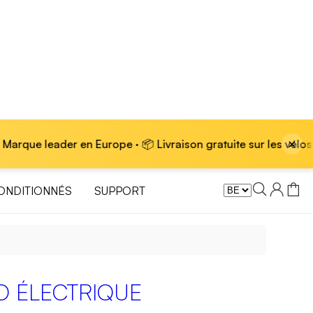
×
en Europe · 📦 Livraison gratuite sur les vélos électriques
ONDITIONNÉS
SUPPORT
O ÉLECTRIQUE