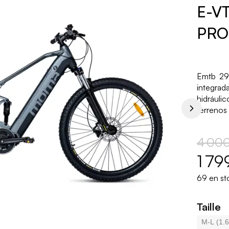
E-VT
PRO 
Emtb 29"
integra
hidráulic
terrenos d
4 00
1 79
69 en sto
Taille
M-L (1.6