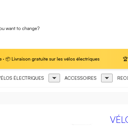
you want to change?
gratuite sur les vélos électriques
🏆 Marque leader 
VÉLOS ÉLECTRIQUES
ACCESSOIRES
REC
VÉL