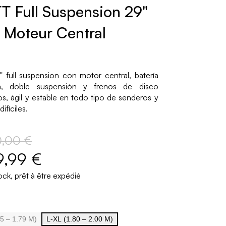
T Full Suspension 29"
Moteur Central
 full suspension con motor central, batería
da, doble suspensión y frenos de disco
os, ágil y estable en todo tipo de senderos y
ifíciles.
0,00 €
9,99 €
ck, prêt à être expédié
5 – 1.79 M)
L-XL (1.80 – 2.00 M)