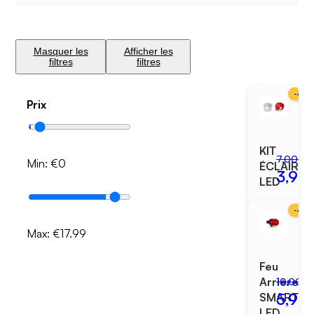
Masquer les
Afficher les
filtres
filtres
-
43
Prix
KIT
7,00 €
Min: €
0
ÉCLAIRA
3,99
LED
-
40
Max: €
17.99
Feu
Arrière
10,00 €
5,99
SMART
LED