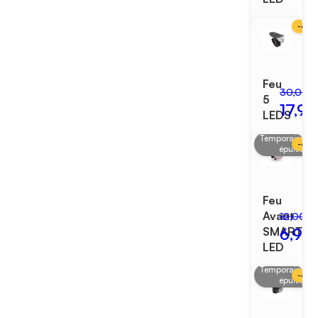
-
40
Feu
30,00 
5
17,99
LEDS
Temporairemen
-
42
épuisé
Feu
Avant
12,00 €
6,99
SMART
LED
Temporairemen
-
40
épuisé