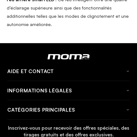
d’éclairage supérieure ainsi que des fonctionnalités
additionnelles telles que les modes de clignotement et une
autonomie améliorée.
AIDE ET CONTACT
FAQ
INFORMATIONS LÉGALES
À propos de momabikes
Avis Juridique
Contact
CATÉGORIES PRINCIPALES
Conditions générales
Informations et tarifs d'expédition
Vélo
Politique de cookies
Informations de retour
Inscrivez-vous pour recevoir des offres spéciales, des
Vélo VTT
tirages gratuits et des offres exclusives.
Politique de confidentialité