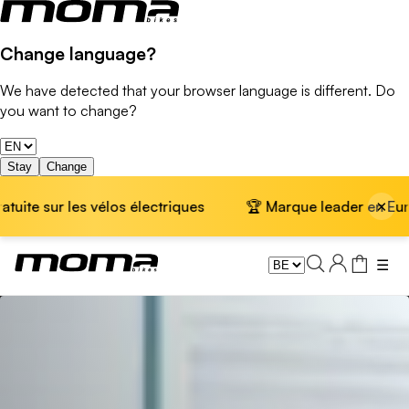
Change language?
We have detected that your browser language is different. Do
you want to change?
Stay
Change
×
e sur les vélos électriques
🏆 Marque leader en Europe · 
☰
Fitness