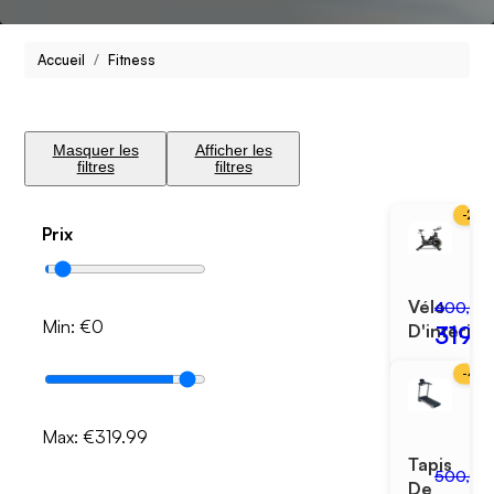
Accueil
Fitness
Masquer les
Afficher les
filtres
filtres
-
20
Prix
Vélo
400,00
Min: €
0
319,9
D'intérieu
-
40
Max: €
319.99
Tapis
500,00
De