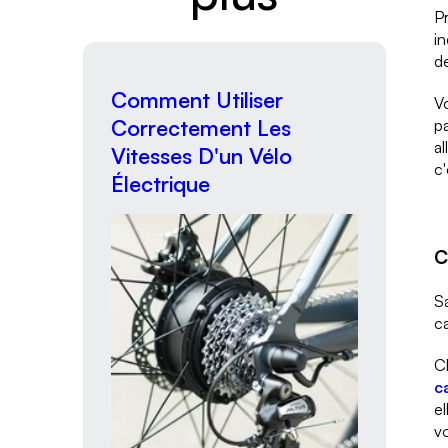
Pr
in
de
Comment Utiliser
Vo
Correctement Les
pa
al
Vitesses D'un Vélo
c'
Électrique
C
Sa
ca
C
c
el
vo