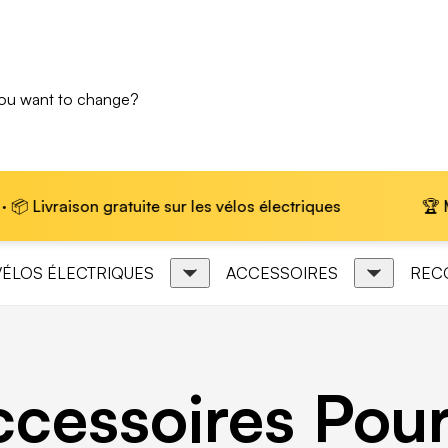
you want to change?
e sur les vélos électriques
🏆 Marque leader en Eur
VÉLOS ÉLECTRIQUES
ACCESSOIRES
REC
cessoires Pour