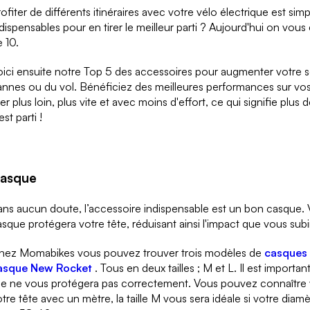
ofiter de différents itinéraires avec votre vélo électrique est si
dispensables pour en tirer le meilleur parti ? Aujourd'hui on vo
 10.
ici ensuite notre Top 5 des accessoires pour augmenter votre sé
nnes ou du vol. Bénéficiez des meilleures performances sur vos 
ler plus loin, plus vite et avec moins d'effort, ce qui signifie plus
est parti !
asque
ns aucun doute, l’accessoire indispensable est un bon casque. Vo
sque protégera votre tête, réduisant ainsi l'impact que vous sub
hez Momabikes vous pouvez trouver trois modèles de
casques
asque New Rocket
. Tous en deux tailles ; M et L. Il est importan
le ne vous protégera pas correctement. Vous pouvez connaître v
tre tête avec un mètre, la taille M vous sera idéale si votre diam