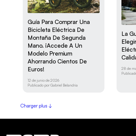
Guía Para Comprar Una
Bicicleta Eléctrica De
La Gu
Montaña De Segunda
Elegi
Mano. ¡Accede A Un
Eléct
Modelo Premium
Calid
Ahorrando Cientos De
Euros!
28 de m
Publicad
12 de junio de 2026
Publicado por
Gabriel Belandria
Charger plus ↓