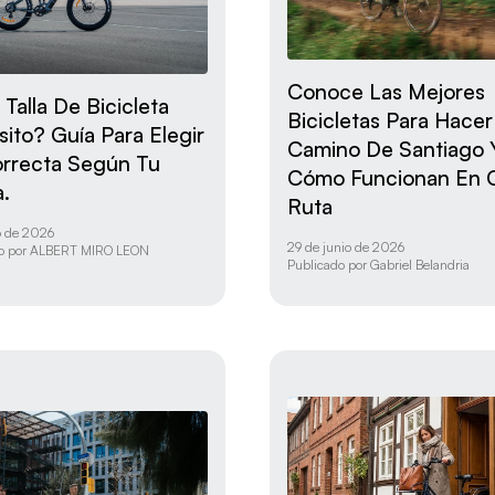
Conoce Las Mejores
Talla De Bicicleta
Bicicletas Para Hacer
ito? Guía Para Elegir
Camino De Santiago 
rrecta Según Tu
Cómo Funcionan En 
a.
Ruta
io de 2026
29 de junio de 2026
o por
ALBERT MIRO LEON
Publicado por
Gabriel Belandria