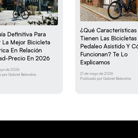
¿Qué Características
ía Definitiva Para
Tienen Las Bicicleta
r La Mejor Bicicleta
Pedaleo Asistido Y 
rica En Relación
Funcionan? Te Lo
ad-Precio En 2026
Explicamos
ayo de 2026
21 de mayo de 2026
o por
Gabriel Belandria
Publicado por
Gabriel Belandria