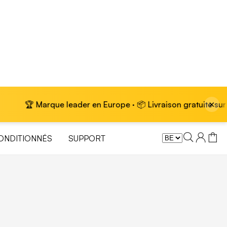
×
🏆 Marque leader en Europe · 📦 Livraison gratuite sur les vél
ONDITIONNÉS
SUPPORT