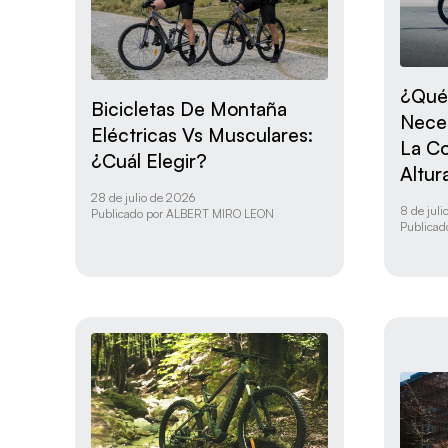
¿Qué 
Bicicletas De Montaña
Neces
Eléctricas Vs Musculares:
La Co
¿Cuál Elegir?
Altur
28 de julio de 2026
8 de jul
Publicado por
ALBERT MIRO LEON
Publicad