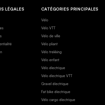
S LÉGALES
CATÉGORIES PRINCIPALES
Vélo
les
Vélo VTT
es
Vélo de ville
ntialité
Vélo pliant
on
Vélo trekking
Vélo enfant
Vélo électrique
Vélo électrique VTT
Gravel électrique
Fat bike électrique
Vélo cargo électrique