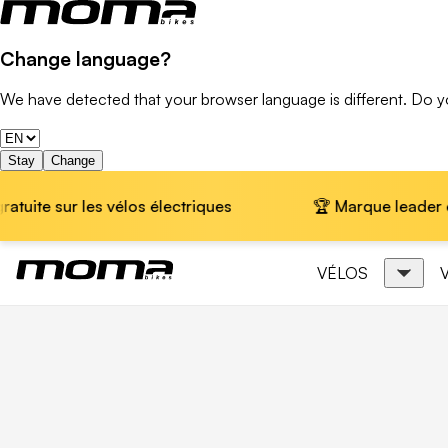
Change language?
We have detected that your browser language is different. Do 
Stay
Change
 sur les vélos électriques
🏆 Marque leader en Europ
VÉLOS