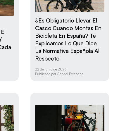
¿Es Obligatorio Llevar El
Casco Cuando Montas En
 El
Bicicleta En España? Te
Y
Explicamos Lo Que Dice
Cada
La Normativa Española Al
Respecto
22 de junio de 2026
Publicado por
Gabriel Belandria