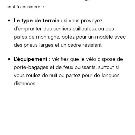
sont à considérer :
Le type de terrain :
si vous prévoyez
d’emprunter des sentiers caillouteux ou des
pistes de montagne, optez pour un modèle avec
des pneus larges et un cadre résistant.
L’équipement :
vérifiez que le vélo dispose de
porte-bagages et de feux puissants, surtout si
vous roulez de nuit ou partez pour de longues
distances.
Le poids du vélo :
un vélo plus léger sera plus
maniable et moins fatigant à long terme.
Le nombre de vitesses :
elles sont essentielles
pour s’adapter aux différents types de reliefs et