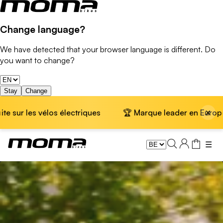
Change language?
We have detected that your browser language is different. Do
you want to change?
Stay
Change
×
s vélos électriques
🏆 Marque leader en Europe · 📦 Livra
☰
Vélos trekking