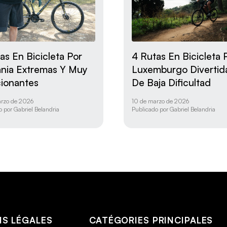
as En Bicicleta Por
4 Rutas En Bicicleta 
nia Extremas Y Muy
Luxemburgo Divertid
ionantes
De Baja Dificultad
rzo de 2026
10 de marzo de 2026
o por
Gabriel Belandria
Publicado por
Gabriel Belandria
S LÉGALES
CATÉGORIES PRINCIPALES