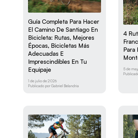
Guía Completa Para Hacer
El Camino De Santiago En
4 Rut
Bicicleta: Rutas, Mejores
Franc
Épocas, Bicicletas Más
Para 
Adecuadas E
Mont
Imprescindibles En Tu
Equipaje
5 de ma
Publicad
1 de julio de 2026
Publicado por
Gabriel Belandria