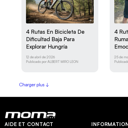
4 Rutas En Bicicleta De
4 Rut
Dificultad Baja Para
Ruma
Explorar Hungría
Emoc
12 de abril de 2026
25 de ma
Publicado por
ALBERT MIRO LEON
Publicad
Charger plus ↓
AIDE ET CONTACT
INFORMATION