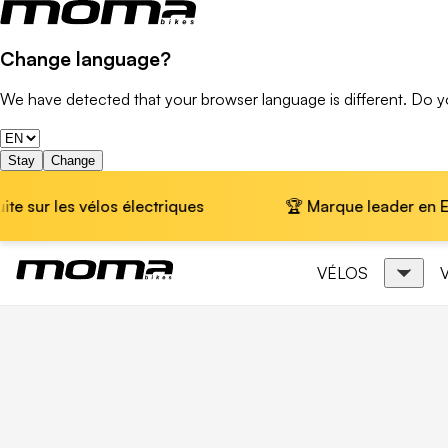
Change language?
We have detected that your browser language is different. Do 
Stay
Change
r les vélos électriques
🏆 Marque leader en Europe ·
VÉLOS