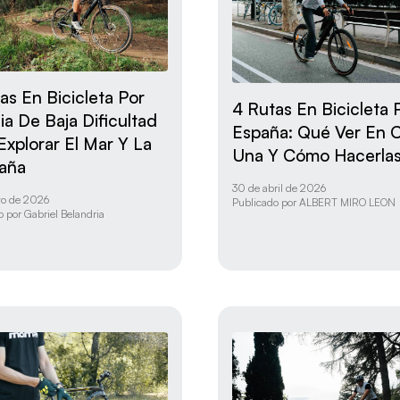
as En Bicicleta Por
4 Rutas En Bicicleta 
ia De Baja Dificultad
España: Qué Ver En 
Explorar El Mar Y La
Una Y Cómo Hacerla
aña
30 de abril de 2026
yo de 2026
Publicado por
ALBERT MIRO LEON
o por
Gabriel Belandria