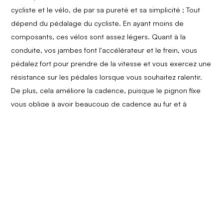
cycliste et le vélo, de par sa pureté et sa simplicité ; Tout
dépend du pédalage du cycliste. En ayant moins de
composants, ces vélos sont assez légers. Quant à la
conduite, vos jambes font l'accélérateur et le frein, vous
pédalez fort pour prendre de la vitesse et vous exercez une
résistance sur les pédales lorsque vous souhaitez ralentir.
De plus, cela améliore la cadence, puisque le pignon fixe
vous oblige à avoir beaucoup de cadence au fur et à
mesure que vous prenez de la vitesse, et comme ce sont
des vélos légers et agiles, la vitesse est atteinte
rapidement.
¿Pourquoi un vélo fixie?
Le classique des classiques.
Le vélo qui non seulement ne
se démode pas, mais qui est de plus en plus populaire si