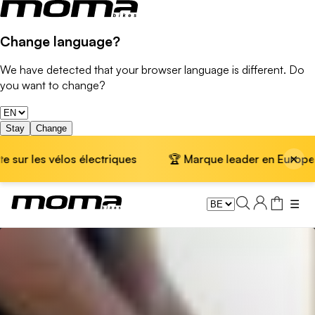
Change language?
We have detected that your browser language is different. Do
you want to change?
Stay
Change
×
 vélos électriques
🏆 Marque leader en Europe · 📦 Livra
☰
Vélos Fixie