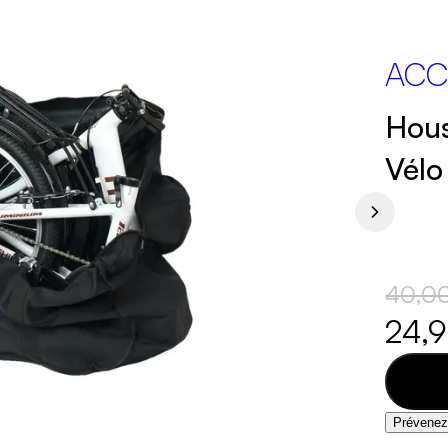
ACC
Hous
Vélo
40,0
24,
Prévenez-