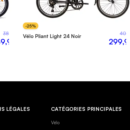
-
25
%
380,00 €
400,
Vélo Pliant Light 24 Noir
9,99 €
299,9
S LÉGALES
CATÉGORIES PRINCIPALES
Vélo