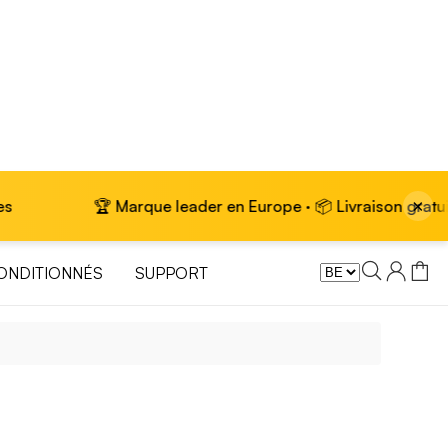
×
🏆 Marque leader en Europe · 📦 Livraison gratuite sur l
ONDITIONNÉS
SUPPORT