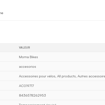
ine
VALEUR
Moma Bikes
accesorios
Accessoires pour vélos, All products, Autres accessoir
AC019717
8436578262953
Temporairement épuisé