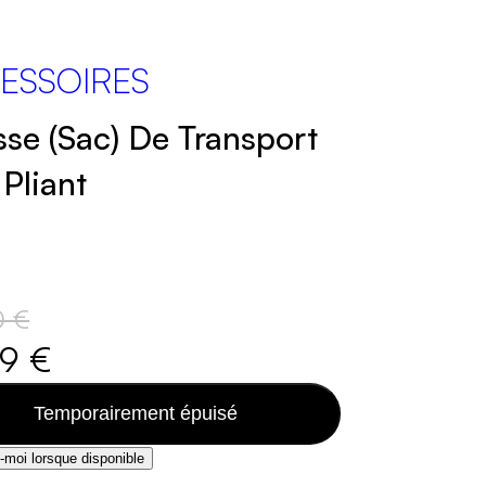
ESSOIRES
se (sac) De Transport
 Pliant
0 €
99 €
Temporairement épuisé
moi lorsque disponible