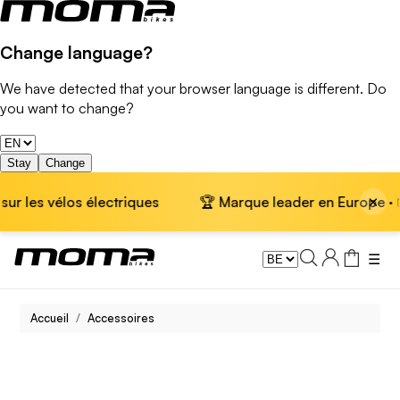
Change language?
We have detected that your browser language is different. Do
you want to change?
Stay
Change
×
 les vélos électriques
🏆 Marque leader en Europe · 📦 Li
☰
Accueil
Accessoires